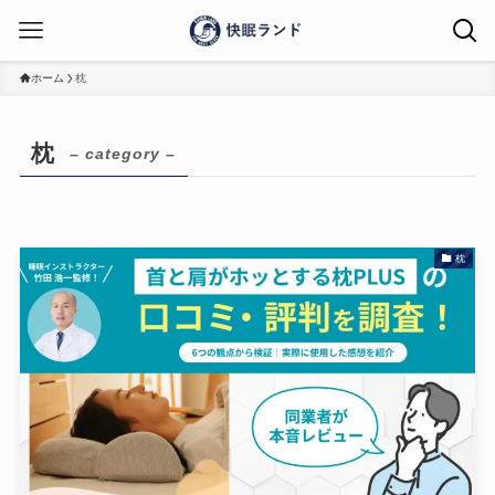
ホーム
枕
枕
– category –
枕